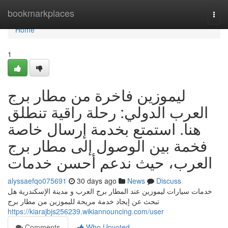
Home
bookmarkplaces
Togg
navi
Home
1
ليموزين فاخرة من مطار برج
العرب الدولي: رحلة راقية تنطلق
هنا. استمتع بخدمة إرسال خاصة
فخمة بين الوصول إلى مطار برج
العرب، حيث ندعم أحسن خدمات
alyssaefqo075691
30 days ago
News
Discuss
خدمات سيارات ليموزين عند المطار برج العرب و مدينة الإسكندرية هل
تبحث عن إيجاد خدمة مريحة لليموزين من مطار برج
https://kiarajbjs256239.wikiannouncing.com/user
Comments
Who Upvoted