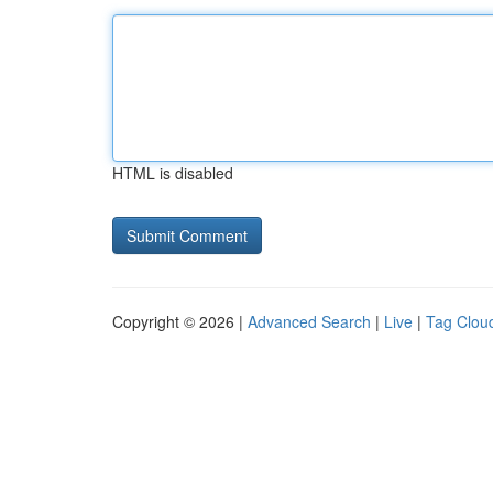
HTML is disabled
Copyright © 2026 |
Advanced Search
|
Live
|
Tag Clou