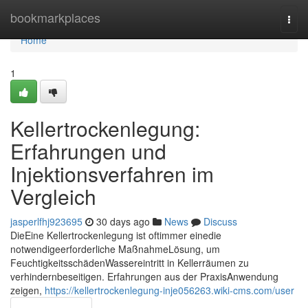
Home
bookmarkplaces
Togg
navi
Home
1
Kellertrockenlegung:
Erfahrungen und
Injektionsverfahren im
Vergleich
jasperlfhj923695
30 days ago
News
Discuss
DieEine Kellertrockenlegung ist oftimmer einedie
notwendigeerforderliche MaßnahmeLösung, um
FeuchtigkeitsschädenWassereintritt in Kellerräumen zu
verhindernbeseitigen. Erfahrungen aus der PraxisAnwendung
zeigen,
https://kellertrockenlegung-inje056263.wiki-cms.com/user