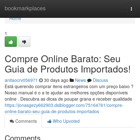
Home
bookmarkplaces
Togg
navi
Home
1
Compre Online Barato: Seu
Guia de Produtos Importados!
anitaocrv056971
30 days ago
News
Discuss
Está querendo comprar itens estrangeiros com um preço baixo ?
Nosso manual é o a te ajudar as melhores opções disponíveis
online . Descubra as dicas de poupar grana e receber qualidade
https://jonasgezy662903.dsiblogger.com/75164761/compre-
online-barato-seu-guia-de-produtos-importados
Comments
Who Upvoted
Comments