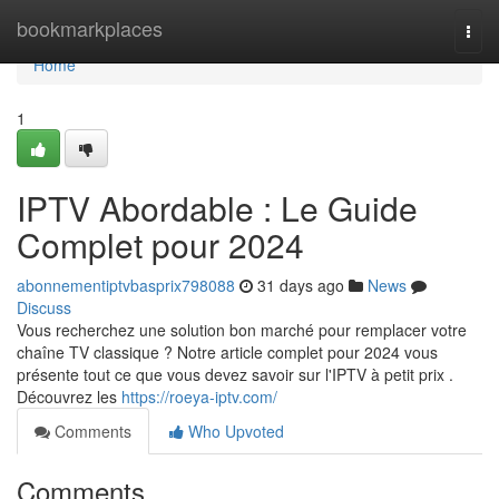
Home
bookmarkplaces
Togg
navi
Home
1
IPTV Abordable : Le Guide
Complet pour 2024
abonnementiptvbasprix798088
31 days ago
News
Discuss
Vous recherchez une solution bon marché pour remplacer votre
chaîne TV classique ? Notre article complet pour 2024 vous
présente tout ce que vous devez savoir sur l'IPTV à petit prix .
Découvrez les
https://roeya-iptv.com/
Comments
Who Upvoted
Comments